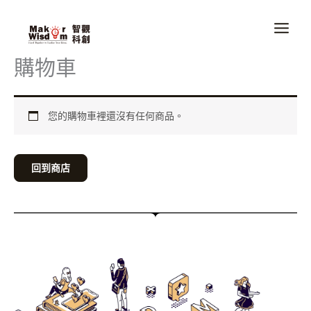
跳
至
主
購物車
要
內
容
您的購物車裡還沒有任何商品。
回到商店